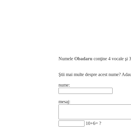
Numele
Obadaru
conţine 4 vocale şi 
Ştii mai multe despre acest nume? Ada
nume:
mesaj:
10+6= ?