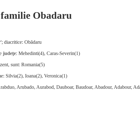
 familie Obadaru
; diacritice: Obădaru
le
judeţe
: Mehedinti(4), Caras-Severin(1)
zent, sunt: Romania(5)
: Silvia(2), Ioana(2), Veronica(1)
Arabduo, Arubado, Aurabod, Dauboar, Baudoar, Abadour, Adabour, Ad